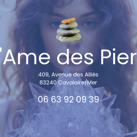
Ame des Pier
409, Avenue des Alliés
83240 Cavalaire/Me
r
06 63 92 09 39