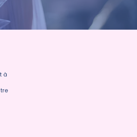
t à
tre