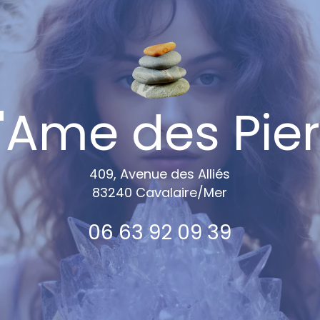
Ame des Pier
409, Avenue des Alliés
83240 Cavalaire/Me
r
06 63 92 09 39