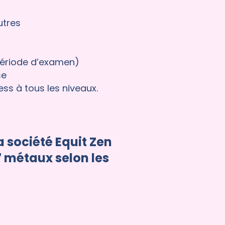
utres
période d’examen)
se
ess à tous les niveaux.
a société Equit Zen
7 métaux selon les