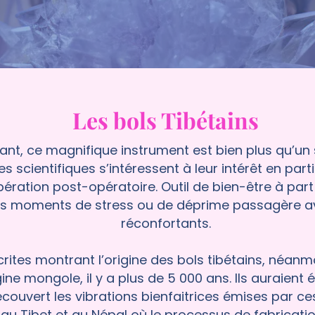
Les bols Tibétains
tant, ce magnifique instrument est bien plus qu’un
s scientifiques s’intéressent à leur intérêt en parti
pération post-opératoire. Outil de bien-être à part 
moments de stress ou de déprime passagère ave
réconfortants.
écrites montrant l’origine des bols tibétains, néan
ine mongole, il y a plus de 5 000 ans. Ils auraient 
ouvert les vibrations bienfaitrices émises par ces 
 Tibet et au Népal où le processus de fabrication,