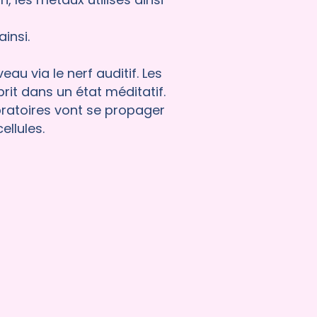
insi.
u via le nerf auditif. Les
rit dans un état méditatif.
ibratoires vont se propager
llules.